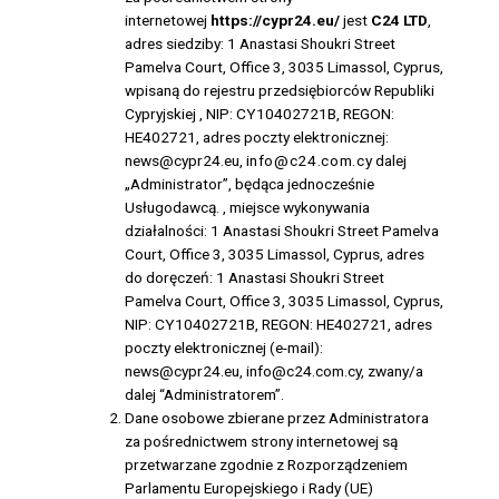
internetowej
https://cypr24.eu/
jest
C24 LTD
,
adres siedziby: 1 Anastasi Shoukri Street
Pamelva Court, Office 3, 3035 Limassol, Cyprus,
wpisaną do rejestru przedsiębiorców Republiki
Cypryjskiej , NIP: CY10402721B, REGON:
HE402721, adres poczty elektronicznej:
news@cypr24.eu,
info@c24.com.cy
dalej
„Administrator”, będąca jednocześnie
Usługodawcą. , miejsce wykonywania
działalności: 1 Anastasi Shoukri Street Pamelva
Court, Office 3, 3035 Limassol, Cyprus, adres
do doręczeń: 1 Anastasi Shoukri Street
Pamelva Court, Office 3, 3035 Limassol, Cyprus,
NIP: CY10402721B, REGON: HE402721, adres
poczty elektronicznej (e-mail):
news@cypr24.eu, info@c24.com.cy, zwany/a
dalej “Administratorem”.
Dane osobowe zbierane przez Administratora
za pośrednictwem strony internetowej są
przetwarzane zgodnie z Rozporządzeniem
Parlamentu Europejskiego i Rady (UE)