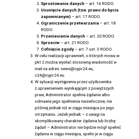
Sprostowanie danych
– art. 16 RODO.
Usunięcie danych (tzw. prawo do bycia
zapomnianym)
– art. 17 RODO.
Ograniczenie przetwarzania
– art. 18
RODO.
Przeniesienie danych
– art. 20 RODO.
Sprzeciw
– art. 21 RODO
Cofnięcie zgody
– art. 7 ust. 3 RODO.
W celu realizacji uprawnień, o których mowa w
pkt 2 można wysłać stosowną wiadomość e-
mail na adres: news@cypr24.eu,
c24@cypr24.eu.
W sytuacji wystąpienia przez użytkownika
z uprawnieniem wynikającym z powyższych
praw, Administrator spełnia żądanie albo
odmawia jego spełnienia niezwłocznie, nie
później jednak niż w ciągu miesiąca po jego
otrzymaniu. Jeżeli jednak – z uwagi na
skomplikowany charakter żądania lub liczbę
żądań – Administrator nie będzie mógł spełnić
żądania w ciągu miesiąca, spełni je w ciągu